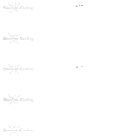
© SC
© SC