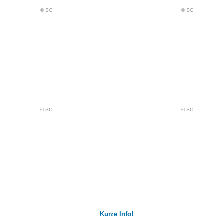
© SC
© SC
© SC
© SC
Kurze Info!