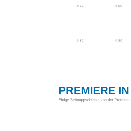
© SC
© SC
© SC
© SC
PREMIERE I
Einige Schnappschüsse von der Premiere