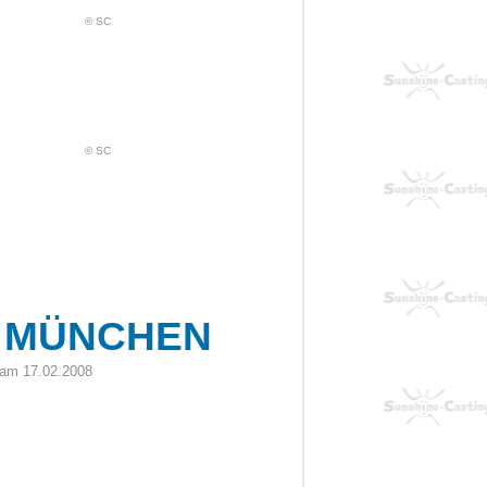
© SC
© SC
N MÜNCHEN
 am 17.02.2008